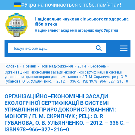
#Україна починається з тебе, пам’ятай!
Національна наукова сільськогосподарська
бібліотека
Національної академії аграрних наук України
Головна
Новини
Нові надходження
2014
Вересень
Організаційно–економічні засади екологічної сертифікації в системі
управління природокористуванням : моногр. / П. М. Скрипчук ; рец.: О. Р.
Губанова, О. В. Ульянченко. – 2012. – 336 с. –ISBN978–966–327–216–0
ОРГАНІЗАЦІЙНО–ЕКОНОМІЧНІ ЗАСАДИ
ЕКОЛОГІЧНОЇ СЕРТИФІКАЦІЇ В СИСТЕМІ
УПРАВЛІННЯ ПРИРОДОКОРИСТУВАННЯМ :
МОНОГР. / П. М. СКРИПЧУК ; РЕЦ.: О. Р.
ГУБАНОВА, О. В. УЛЬЯНЧЕНКО. – 2012. – 336 С. –
ISBN978–966–327–216–0