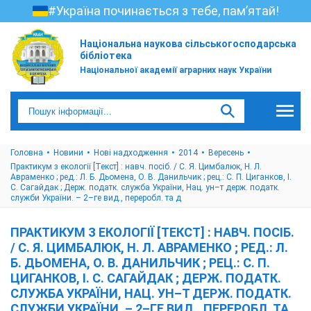
#Україна починається з тебе, пам’ятай!
Національна наукова сільськогосподарська
бібліотека
Національної академії аграрних наук України
Головна
Новини
Нові надходження
2014
Вересень
Практикум з екології [Текст] : навч. посіб. / С. Я. Цимбалюк, Н. Л.
Авраменко ; ред.: Л. Б. Дьомена, О. В. Данильчик ; рец.: С. П. Циганков, І.
С. Сагайдак ; Держ. податк. служба України, Нац. ун–т держ. податк.
служби України. – 2–ге вид., переробл. та д
ПРАКТИКУМ З ЕКОЛОГІЇ [ТЕКСТ] : НАВЧ. ПОСІБ.
/ С. Я. ЦИМБАЛЮК, Н. Л. АВРАМЕНКО ; РЕД.: Л.
Б. ДЬОМЕНА, О. В. ДАНИЛЬЧИК ; РЕЦ.: С. П.
ЦИГАНКОВ, І. С. САГАЙДАК ; ДЕРЖ. ПОДАТК.
СЛУЖБА УКРАЇНИ, НАЦ. УН–Т ДЕРЖ. ПОДАТК.
СЛУЖБИ УКРАЇНИ. – 2–ГЕ ВИД., ПЕРЕРОБЛ. ТА