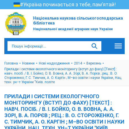
#Україна починається з тебе, пам’ятай!
Національна наукова сільськогосподарська
бібліотека
Національної академії аграрних наук України
Головна
Новини
Нові надходження
2014
Вересень
Прилади і системи екологічного моніторингу (вступ до фаху) [Текст] :
навч. посіб. / В. І. Бойко, О. В. Вовна, А. А. Зорі, В. А. Порєв ; рец.: В. О.
Стороженко, Г. С. Тимчик, А. О. Каргін ; М–во освіти і науки України, Нац.
техн. ун–т України "Київ. політе
ПРИЛАДИ І СИСТЕМИ ЕКОЛОГІЧНОГО
МОНІТОРИНГУ (ВСТУП ДО ФАХУ) [ТЕКСТ] :
НАВЧ. ПОСІБ. / В. І. БОЙКО, О. В. ВОВНА, А. А.
ЗОРІ, В. А. ПОРЄВ ; РЕЦ.: В. О. СТОРОЖЕНКО, Г.
С. ТИМЧИК, А. О. КАРГІН ; М–ВО ОСВІТИ І НАУКИ
УКРАЇНИ, НАЦ. ТЕХН. УН–Т УКРАЇНИ "КИЇВ.