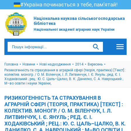
#Україна починається з тебе, пам’ятай!
Національна наукова сільськогосподарська
бібліотека
Національної академії аграрних наук України
Головна
Новини
Нові надходження
2014
Вересень
Ризикогенність та страхування в аграрній сфері (теорія, практика) [Текст] :
колектив. моногр. / О. М. Віленчук, І. Л. Литвинчук, І. Є. Януль ; ред. Є. І.
Ходаківський ; рец.: Ю. С. Цаль–Цалко, В. К. Данилко, С. А. Навроцький ;
М–во освіти і науки України,
РИЗИКОГЕННІСТЬ ТА СТРАХУВАННЯ В
АГРАРНІЙ СФЕРІ (ТЕОРІЯ, ПРАКТИКА) [ТЕКСТ] :
КОЛЕКТИВ. МОНОГР. / О. М. ВІЛЕНЧУК, І. Л.
ЛИТВИНЧУК, І. Є. ЯНУЛЬ ; РЕД. Є. І.
ХОДАКІВСЬКИЙ ; РЕЦ.: Ю. С. ЦАЛЬ–ЦАЛКО, В. К.
ДАНИЛКО, С. А. НАВРОЦЬКИЙ ; М–ВО ОСВІТИ І