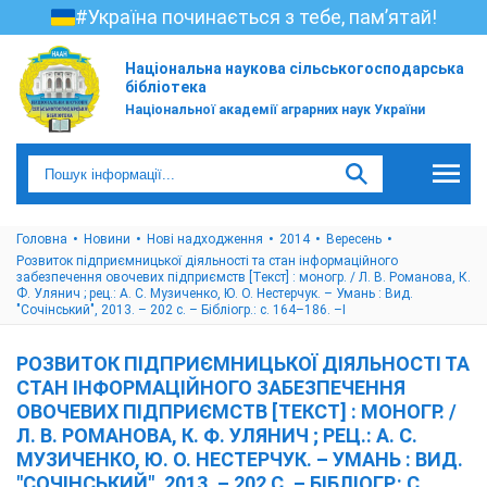
#Україна починається з тебе, пам’ятай!
Національна наукова сільськогосподарська
бібліотека
Національної академії аграрних наук України
Головна
Новини
Нові надходження
2014
Вересень
Розвиток підприємницької діяльності та стан інформаційного
забезпечення овочевих підприємств [Текст] : моногр. / Л. В. Романова, К.
Ф. Улянич ; рец.: А. С. Музиченко, Ю. О. Нестерчук. – Умань : Вид.
"Сочінський", 2013. – 202 с. – Бібліогр.: с. 164–186. –I
РОЗВИТОК ПІДПРИЄМНИЦЬКОЇ ДІЯЛЬНОСТІ ТА
СТАН ІНФОРМАЦІЙНОГО ЗАБЕЗПЕЧЕННЯ
ОВОЧЕВИХ ПІДПРИЄМСТВ [ТЕКСТ] : МОНОГР. /
Л. В. РОМАНОВА, К. Ф. УЛЯНИЧ ; РЕЦ.: А. С.
МУЗИЧЕНКО, Ю. О. НЕСТЕРЧУК. – УМАНЬ : ВИД.
"СОЧІНСЬКИЙ", 2013. – 202 С. – БІБЛІОГР.: С.