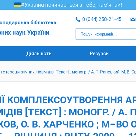
#Україна починається з тебе, пам’ятай!
8 (044) 258-21-45
сподарська бібліотека
рних наук України
Діяльність
Ресурси
ероциклічних тіоамідів [Текст] : моногр. / А. П. Ранський, М. В. Євсє
ЦІЇ КОМПЛЕКСОУТВОРЕННЯ А
ІВ [ТЕКСТ] : МОНОГР. / А. П
РКОВ, О. В. ХАРЧЕНКО ; М–ВО