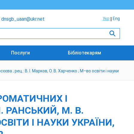
dnsgb_uaan@ukr.net
Укр
Eng
Послуги
Бібліотекарям
єва ; рец.: В. І. Марков, О. В. Харченко ; М–во освіти і науки
РОМАТИЧНИХ І
. РАНСЬКИЙ, М. В.
 ОСВІТИ І НАУКИ УКРАЇНИ,