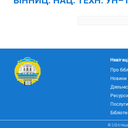
ВІННИЦ. НАЦ. ТЕХН. УН–Т.
Навігац
Про бібл
Новини
Діяльні
Ресурс
Послуги
Бібліот
© 2026 Націо