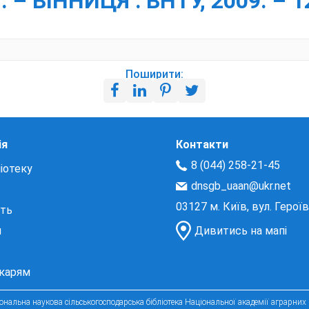
 – ВІННИЦЯ : ВНТУ, 2009. – 1
Поширити:
ія
Контакти
8 (044) 258-21-45
іотеку
dnsgb_uaan@ukr.net
03127 м. Київ, вул. Герої
сть
и
Дивитись на мапі
екарям
нальна наукова сільськогосподарська бібліотека Національної академії аграрних