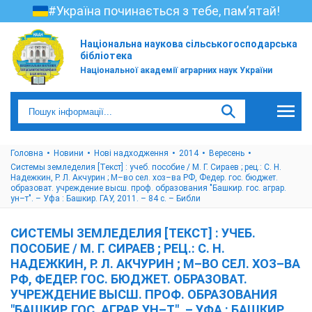
#Україна починається з тебе, пам’ятай!
Національна наукова сільськогосподарська
бібліотека
Національної академії аграрних наук України
Головна
Новини
Нові надходження
2014
Вересень
Системы земледелия [Текст] : учеб. пособие / М. Г. Сираев ; рец.: С. Н.
Надежкин, Р. Л. Акчурин ; М–во сел. хоз–ва РФ, Федер. гос. бюджет.
образоват. учреждение высш. проф. образования "Башкир. гос. аграр.
ун–т". – Уфа : Башкир. ГАУ, 2011. – 84 с. – Библи
СИСТЕМЫ ЗЕМЛЕДЕЛИЯ [ТЕКСТ] : УЧЕБ.
ПОСОБИЕ / М. Г. СИРАЕВ ; РЕЦ.: С. Н.
НАДЕЖКИН, Р. Л. АКЧУРИН ; М–ВО СЕЛ. ХОЗ–ВА
РФ, ФЕДЕР. ГОС. БЮДЖЕТ. ОБРАЗОВАТ.
УЧРЕЖДЕНИЕ ВЫСШ. ПРОФ. ОБРАЗОВАНИЯ
"БАШКИР. ГОС. АГРАР. УН–Т". – УФА : БАШКИР.