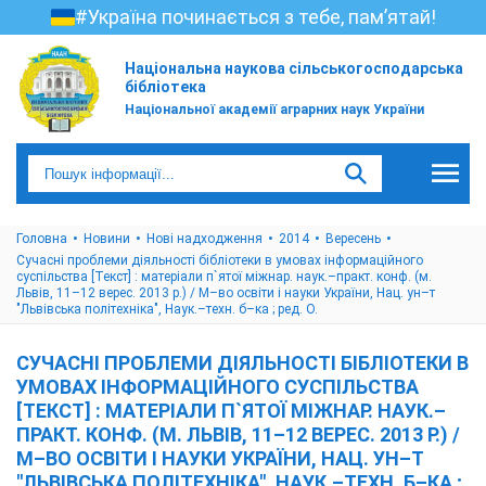
#Україна починається з тебе, пам’ятай!
Національна наукова сільськогосподарська
бібліотека
Національної академії аграрних наук України
Головна
Новини
Нові надходження
2014
Вересень
Сучасні проблеми діяльності бібліотеки в умовах інформаційного
суспільства [Текст] : матеріали п`ятої міжнар. наук.–практ. конф. (м.
Львів, 11–12 верес. 2013 р.) / М–во освіти і науки України, Нац. ун–т
"Львівська політехніка", Наук.–техн. б–ка ; ред. О.
СУЧАСНІ ПРОБЛЕМИ ДІЯЛЬНОСТІ БІБЛІОТЕКИ В
УМОВАХ ІНФОРМАЦІЙНОГО СУСПІЛЬСТВА
[ТЕКСТ] : МАТЕРІАЛИ П`ЯТОЇ МІЖНАР. НАУК.–
ПРАКТ. КОНФ. (М. ЛЬВІВ, 11–12 ВЕРЕС. 2013 Р.) /
М–ВО ОСВІТИ І НАУКИ УКРАЇНИ, НАЦ. УН–Т
"ЛЬВІВСЬКА ПОЛІТЕХНІКА", НАУК.–ТЕХН. Б–КА ;