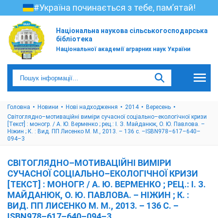
#Україна починається з тебе, пам’ятай!
Національна наукова сільськогосподарська
бібліотека
Національної академії аграрних наук України
Головна
Новини
Нові надходження
2014
Вересень
Світоглядно–мотиваційні виміри сучасної соціально–екологічної кризи
[Текст] : моногр. / А. Ю. Верменко ; рец.: І. З. Майданюк, О. Ю. Павлова. –
Ніжин ; К. : Вид. ПП Лисенко М. М., 2013. – 136 с. –ISBN978–617–640–
094–3
СВІТОГЛЯДНО–МОТИВАЦІЙНІ ВИМІРИ
СУЧАСНОЇ СОЦІАЛЬНО–ЕКОЛОГІЧНОЇ КРИЗИ
[ТЕКСТ] : МОНОГР. / А. Ю. ВЕРМЕНКО ; РЕЦ.: І. З.
МАЙДАНЮК, О. Ю. ПАВЛОВА. – НІЖИН ; К. :
ВИД. ПП ЛИСЕНКО М. М., 2013. – 136 С. –
ISBN978–617–640–094–3