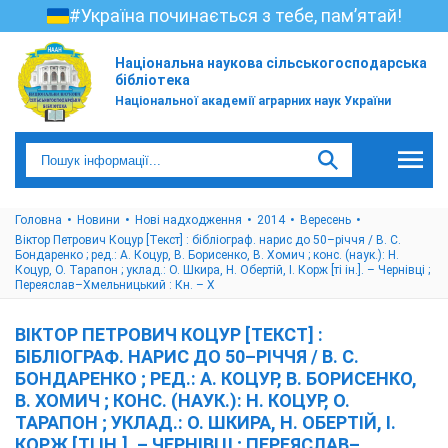
#Україна починається з тебе, пам’ятай!
Національна наукова сільськогосподарська
бібліотека
Національної академії аграрних наук України
Головна
Новини
Нові надходження
2014
Вересень
Віктор Петрович Коцур [Текст] : бібліограф. нарис до 50–річчя / В. С.
Бондаренко ; ред.: А. Коцур, В. Борисенко, В. Хомич ; конс. (наук.): Н.
Коцур, О. Тарапон ; уклад.: О. Шкира, Н. Обертій, І. Корж [ті ін.]. – Чернівці ;
Переяслав–Хмельницький : Кн. – X
ВІКТОР ПЕТРОВИЧ КОЦУР [ТЕКСТ] :
БІБЛІОГРАФ. НАРИС ДО 50–РІЧЧЯ / В. С.
БОНДАРЕНКО ; РЕД.: А. КОЦУР, В. БОРИСЕНКО,
В. ХОМИЧ ; КОНС. (НАУК.): Н. КОЦУР, О.
ТАРАПОН ; УКЛАД.: О. ШКИРА, Н. ОБЕРТІЙ, І.
КОРЖ [ТІ ІН.]. – ЧЕРНІВЦІ ; ПЕРЕЯСЛАВ–