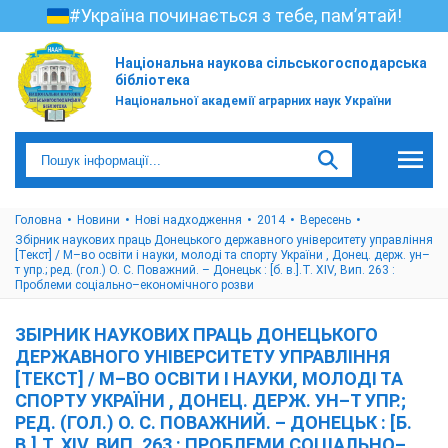
#Україна починається з тебе, пам’ятай!
Національна наукова сільськогосподарська
бібліотека
Національної академії аграрних наук України
Головна
Новини
Нові надходження
2014
Вересень
Збірник наукових праць Донецького державного університету управління
[Текст] / М–во освіти і науки, молоді та спорту України , Донец. держ. ун–
т упр.; ред. (гол.) О. С. Поважний. – Донецьк : [б. в.].Т. ХІV, Вип. 263 :
Проблеми соціально–економічного розви
ЗБІРНИК НАУКОВИХ ПРАЦЬ ДОНЕЦЬКОГО
ДЕРЖАВНОГО УНІВЕРСИТЕТУ УПРАВЛІННЯ
[ТЕКСТ] / М–ВО ОСВІТИ І НАУКИ, МОЛОДІ ТА
СПОРТУ УКРАЇНИ , ДОНЕЦ. ДЕРЖ. УН–Т УПР.;
РЕД. (ГОЛ.) О. С. ПОВАЖНИЙ. – ДОНЕЦЬК : [Б.
В.].Т. ХІV, ВИП. 263 : ПРОБЛЕМИ СОЦІАЛЬНО–