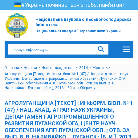
#Україна починається з тебе, пам’ятай!
Національна наукова сільськогосподарська
бібліотека
Національної академії аграрних наук України
Головна
Новини
Нові надходження
2014
Жовтень
Агролуганщина [Текст] : информ. бюл. № 1 (47) / Нац. акад. аграр. наук
Украины, Департамент агропромышленного развития Луганской ОГА,
Центр науч. обеспечения АПП Луганской обл. ; отв. за вып. В. В.
Наливайко. - Луганск : [б. и.], 2013. - 30 с. - (Уберем у
АГРОЛУГАНЩИНА [ТЕКСТ] : ИНФОРМ. БЮЛ. № 1
(47) / НАЦ. АКАД. АГРАР. НАУК УКРАИНЫ,
ДЕПАРТАМЕНТ АГРОПРОМЫШЛЕННОГО
РАЗВИТИЯ ЛУГАНСКОЙ ОГА, ЦЕНТР НАУЧ.
ОБЕСПЕЧЕНИЯ АПП ЛУГАНСКОЙ ОБЛ. ; ОТВ. ЗА
ВЫП. В. В. НАЛИВАЙКО. - ЛУГАНСК : [Б. И.], 2013.