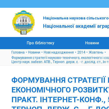
Національна наукова сільського
Національної академії агра
Про бібліотеку
Новини
Головна
Новини
Нові надходження
2014
Жовтень
Формування стратегії науково-технічного, екологічного і соці
Центр наук. забезп. АПВ , Терноп. держ. с. - г. дослід. ст., Ін-
ФОРМУВАННЯ СТРАТЕГІЇ 
ЕКОНОМІЧНОГО РОЗВИТКУ 
ПРАКТ. ІНТЕРНЕТ-КОНФ., 5