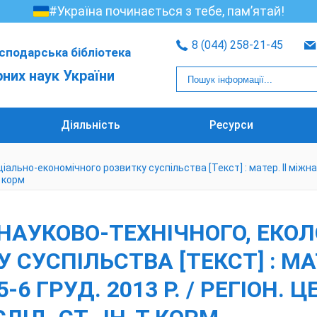
#Україна починається з тебе, пам’ятай!
8 (044) 258-21-45
сподарська бібліотека
рних наук України
Діяльність
Ресурси
ально-економічного розвитку суспільства [Текст] : матер. ІІ міжнар. 
т корм
НАУКОВО-ТЕХНІЧНОГО, ЕКОЛ
СУСПІЛЬСТВА [ТЕКСТ] : МАТЕ
-6 ГРУД. 2013 Р. / РЕГІОН. 