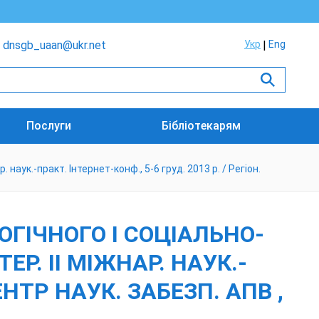
dnsgb_uaan@ukr.net
Укр
Eng
Послуги
Бібліотекарям
наук.-практ. Інтернет-конф., 5-6 груд. 2013 р. / Регіон.
ОГІЧНОГО І СОЦІАЛЬНО-
Р. ІІ МІЖНАР. НАУК.-
ЦЕНТР НАУК. ЗАБЕЗП. АПВ ,