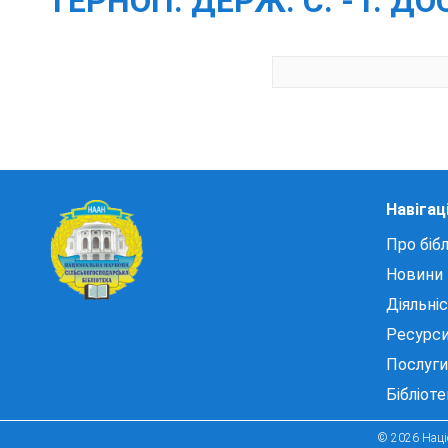
ТЕРНОП. ДЕРЖ. С. - Г. ДО
Навігац
Про бібл
Новини
Діяльні
Ресурс
Послуги
Бібліот
© 2026 Націо