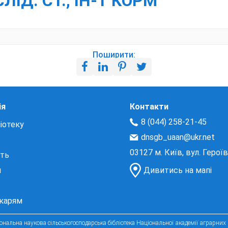
СЛІД. СТ., ІН-Т КОРМ
Поширити:
ія
Контакти
8 (044) 258-21-45
іотеку
dnsgb_uaan@ukr.net
03127 м. Київ, вул. Герої
сть
и
Дивитись на мапі
екарям
нальна наукова сільськогосподарська бібліотека Національної академії аграрних