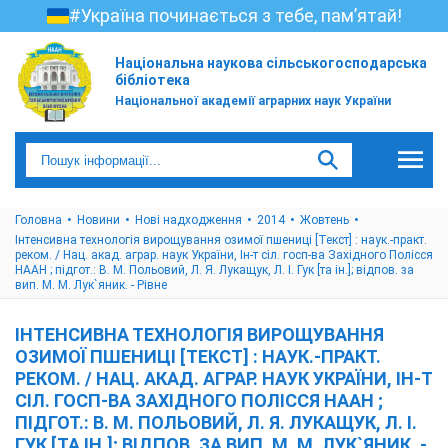
#Україна починається з тебе, пам’ятай!
Національна наукова сільськогосподарська
бібліотека
Національної академії аграрних наук України
Головна
Новини
Нові надходження
2014
Жовтень
Інтенсивна технологія вирощування озимої пшениці [Текст] : наук.-практ.
реком. / Нац. акад. аграр. наук України, Ін-т сіл. госп-ва Західного Полісся
НААН ; підгот.: В. М. Польовий, Л. Я. Лукащук, Л. І. Гук [та ін.]; відпов. за
вип. М. М. Лук`яник. - Рівне
ІНТЕНСИВНА ТЕХНОЛОГІЯ ВИРОЩУВАННЯ
ОЗИМОЇ ПШЕНИЦІ [ТЕКСТ] : НАУК.-ПРАКТ.
РЕКОМ. / НАЦ. АКАД. АГРАР. НАУК УКРАЇНИ, ІН-Т
СІЛ. ГОСП-ВА ЗАХІДНОГО ПОЛІССЯ НААН ;
ПІДГОТ.: В. М. ПОЛЬОВИЙ, Л. Я. ЛУКАЩУК, Л. І.
ГУК [ТА ІН.]; ВІДПОВ. ЗА ВИП. М. М. ЛУК`ЯНИК. -