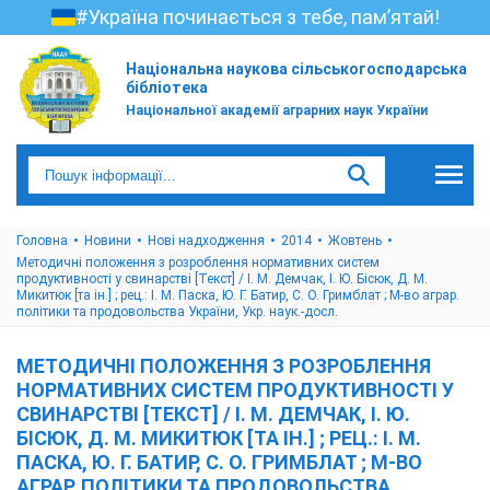
#Україна починається з тебе, пам’ятай!
Національна наукова сільськогосподарська
бібліотека
Національної академії аграрних наук України
Головна
Новини
Нові надходження
2014
Жовтень
Методичні положення з розроблення нормативних систем
продуктивності у свинарстві [Текст] / І. М. Демчак, І. Ю. Бісюк, Д. М.
Микитюк [та ін.] ; рец.: І. М. Паска, Ю. Г. Батир, С. О. Гримблат ; М-во аграр.
політики та продовольства України, Укр. наук.-досл.
МЕТОДИЧНІ ПОЛОЖЕННЯ З РОЗРОБЛЕННЯ
НОРМАТИВНИХ СИСТЕМ ПРОДУКТИВНОСТІ У
СВИНАРСТВІ [ТЕКСТ] / І. М. ДЕМЧАК, І. Ю.
БІСЮК, Д. М. МИКИТЮК [ТА ІН.] ; РЕЦ.: І. М.
ПАСКА, Ю. Г. БАТИР, С. О. ГРИМБЛАТ ; М-ВО
АГРАР. ПОЛІТИКИ ТА ПРОДОВОЛЬСТВА