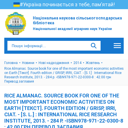
#Україна починається з тебе, пам’ятай!
Національна наукова сільськогосподарська
бібліотека
Національної академії аграрних наук України
Головна
Новини
Нові надходження
2014
Жовтень
Rice Almanac. Source book for one of the most important economic activities
on Earth [Текст]. Fourth edition / GRISP, IRRI, CIAT. - [S. l.] : International Rice
Research Institute, 2013. - 284 p. -ISBN978-971-22-0300-8 : 42.00 грн
Перевод заглавия
RICE ALMANAC. SOURCE BOOK FOR ONE OF THE
MOST IMPORTANT ECONOMIC ACTIVITIES ON
EARTH [ТЕКСТ]. FOURTH EDITION / GRISP, IRRI,
CIAT. - [S. L.] : INTERNATIONAL RICE RESEARCH
INSTITUTE, 2013. - 284 P. -ISBN978-971-22-0300-8
: 42.00 ГРН ПЕРЕВОД ЗАГЛАВИЯ