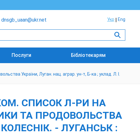
dnsgb_uaan@ukr.net
Укр
Eng
Послуги
Бібліотекарям
ства України, Луган. нац. аграр. ун-т, Б-ка ; уклад. Л. І.
КОМ. СПИСОК Л-РИ НА
ТИКИ ТА ПРОДОВОЛЬСТВА
. КОЛЕСНІК. - ЛУГАНСЬК :