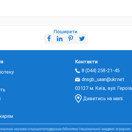
Поширити:
ія
Контакти
8 (044) 258-21-45
іотеку
dnsgb_uaan@ukr.net
03127 м. Київ, вул. Герої
сть
и
Дивитись на мапі
екарям
нальна наукова сільськогосподарська бібліотека Національної академії аграрних