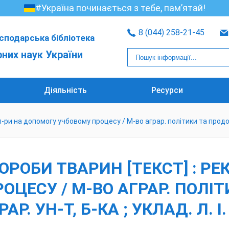
#Україна починається з тебе, пам’ятай!
8 (044) 258-21-45
сподарська бібліотека
рних наук України
Діяльність
Ресурси
ри на допомогу учбовому процесу / М-во аграр. політики та продоволь
ОРОБИ ТВАРИН [ТЕКСТ] : РЕ
ЦЕСУ / М-ВО АГРАР. ПОЛІ
АР. УН-Т, Б-КА ; УКЛАД. Л. І