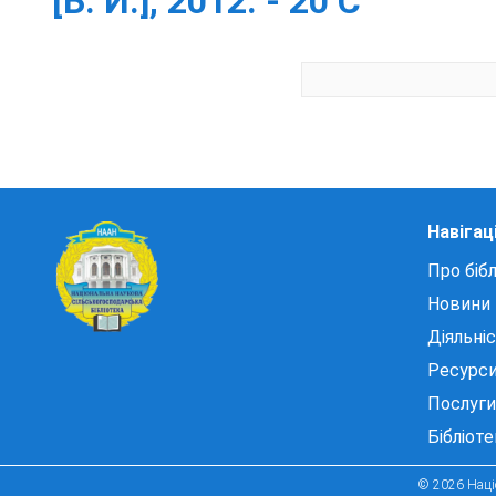
[Б. И.], 2012. - 20 С
Навігац
Про бібл
Новини
Діяльні
Ресурс
Послуги
Бібліот
© 2026 Націо