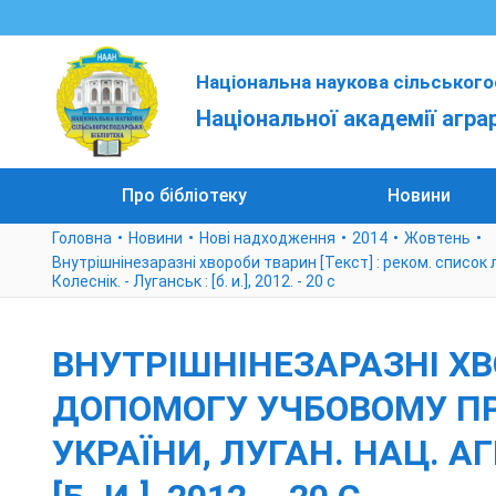
Національна наукова сільського
Національної академії агра
Про бібліотеку
Новини
Головна
Новини
Нові надходження
2014
Жовтень
Внутрішнінезаразні хвороби тварин [Текст] : реком. список л-
Колеснік. - Луганськ : [б. и.], 2012. - 20 с
ВНУТРІШНІНЕЗАРАЗНІ ХВ
ДОПОМОГУ УЧБОВОМУ ПРО
УКРАЇНИ, ЛУГАН. НАЦ. АГР