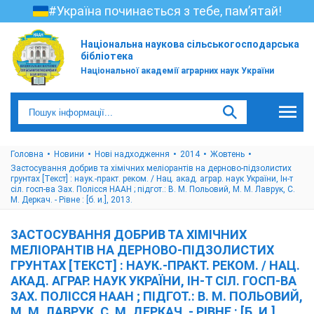
#Україна починається з тебе, пам’ятай!
Національна наукова сільськогосподарська
бібліотека
Національної академії аграрних наук України
Головна
Новини
Нові надходження
2014
Жовтень
Застосування добрив та хімічних меліорантів на дерново-підзолистих
грунтах [Текст] : наук.-практ. реком. / Нац. акад. аграр. наук України, Ін-т
сіл. госп-ва Зах. Полісся НААН ; підгот.: В. М. Польовий, М. М. Лаврук, С.
М. Деркач. - Рівне : [б. и.], 2013.
ЗАСТОСУВАННЯ ДОБРИВ ТА ХІМІЧНИХ
МЕЛІОРАНТІВ НА ДЕРНОВО-ПІДЗОЛИСТИХ
ГРУНТАХ [ТЕКСТ] : НАУК.-ПРАКТ. РЕКОМ. / НАЦ.
АКАД. АГРАР. НАУК УКРАЇНИ, ІН-Т СІЛ. ГОСП-ВА
ЗАХ. ПОЛІССЯ НААН ; ПІДГОТ.: В. М. ПОЛЬОВИЙ,
М. М. ЛАВРУК, С. М. ДЕРКАЧ. - РІВНЕ : [Б. И.],