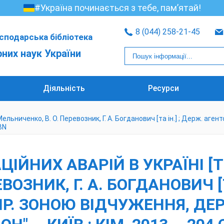
#Україна починається з тебе, пам’ятай!
8 (044) 258-21-45
сподарська бібліотека
рних наук України
Діяльність
Ресурси
. Мельниченко, В. О. Перевозник, Г. А. Богданович [та ін.] ; Держ. а
SBN
ІЙНИХ АВАРІЙ В УКРАЇНІ [ТЕ
ВОЗНИК, Г. А. БОГДАНОВИЧ [Т
Р. ЗОНОЮ ВІДЧУЖЕННЯ, ДЕР