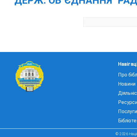
ДЕРЖ. ОБ`ЄДНАННЯ "РАДОН".
Навігац
Про бібл
Новини
Діяльні
Ресурс
Послуги
Бібліот
© 2026 Націо