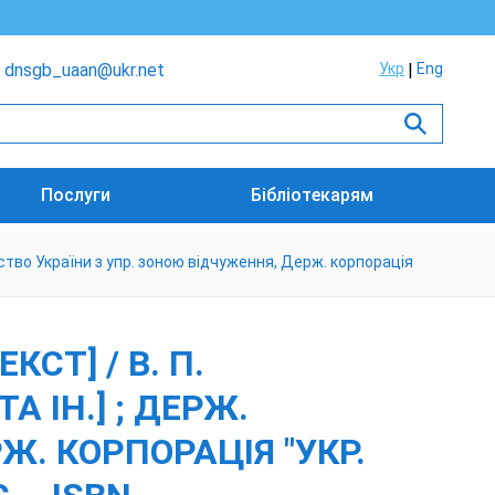
dnsgb_uaan@ukr.net
Укр
Eng
Послуги
Бібліотекарям
гентство України з упр. зоною відчуження, Держ. корпорація
КСТ] / В. П.
А ІН.] ; ДЕРЖ.
Ж. КОРПОРАЦІЯ "УКР.