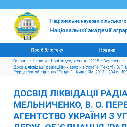
Національна наукова сільського
Національної академії агра
Про бібліотеку
Новини
Головна
Новини
Нові надходження
2015
Березень
Досвід ліквідації радіаційних аварій в Україні [Текст] / В. П
"Укр. держ. об`єднання "Радон". - Київ : КІМ, 2013. - 204 с. - I
ДОСВІД ЛІКВІДАЦІЇ РАДІАЦ
МЕЛЬНИЧЕНКО, В. О. ПЕРЕ
АГЕНТСТВО УКРАЇНИ З УП