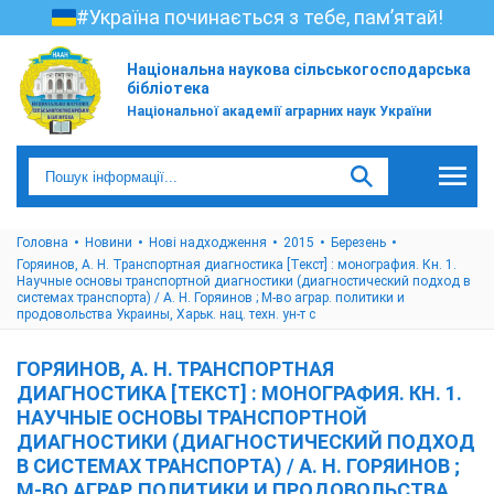
#Україна починається з тебе, пам’ятай!
Національна наукова сільськогосподарська
бібліотека
Національної академії аграрних наук України
Головна
Новини
Нові надходження
2015
Березень
Горяинов, А. Н. Транспортная диагностика [Текст] : монография. Кн. 1.
Научные основы транспортной диагностики (диагностический подход в
системах транспорта) / А. Н. Горяинов ; М-во аграр. политики и
продовольства Украины, Харьк. нац. техн. ун-т с
ГОРЯИНОВ, А. Н. ТРАНСПОРТНАЯ
ДИАГНОСТИКА [ТЕКСТ] : МОНОГРАФИЯ. КН. 1.
НАУЧНЫЕ ОСНОВЫ ТРАНСПОРТНОЙ
ДИАГНОСТИКИ (ДИАГНОСТИЧЕСКИЙ ПОДХОД
В СИСТЕМАХ ТРАНСПОРТА) / А. Н. ГОРЯИНОВ ;
М-ВО АГРАР. ПОЛИТИКИ И ПРОДОВОЛЬСТВА