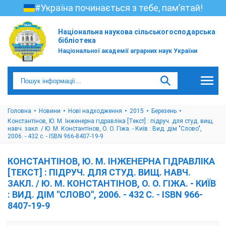
#Україна починається з тебе, пам’ятай!
Національна наукова сільськогосподарська
бібліотека
Національної академії аграрних наук України
Головна
Новини
Нові надходження
2015
Березень
Константінов, Ю. М. Інженерна гідравліка [Текст] : підруч. для студ. вищ.
навч. закл. / Ю. М. Константінов, О. О. Гіжа. - Київ : Вид. дім "Слово",
2006. - 432 с. - ISBN 966-8407-19-9
КОНСТАНТІНОВ, Ю. М. ІНЖЕНЕРНА ГІДРАВЛІКА
[ТЕКСТ] : ПІДРУЧ. ДЛЯ СТУД. ВИЩ. НАВЧ.
ЗАКЛ. / Ю. М. КОНСТАНТІНОВ, О. О. ГІЖА. - КИЇВ
: ВИД. ДІМ "СЛОВО", 2006. - 432 С. - ISBN 966-
8407-19-9