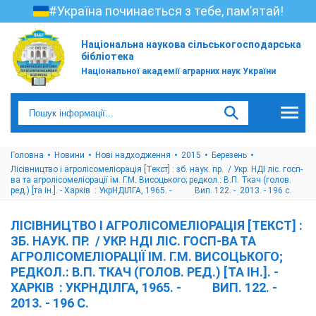
#Україна починається з тебе, пам’ятай!
Національна наукова сільськогосподарська
бібліотека
Національної академії аграрних наук України
Головна
Новини
Нові надходження
2015
Березень
Лісівництво і агролісомеліорація [Текст] : зб. наук. пр. / Укр. НДІ ліс. госп-
ва та агролісомеліорації ім. Г.М. Висоцького; редкол.: В.П. Ткач (голов.
ред.) [та ін.]. - Харків : УкрНДІЛГА, 1965. - Вип. 122. - 2013. - 196 с.
ЛІСІВНИЦТВО І АГРОЛІСОМЕЛІОРАЦІЯ [ТЕКСТ] :
ЗБ. НАУК. ПР. / УКР. НДІ ЛІС. ГОСП-ВА ТА
АГРОЛІСОМЕЛІОРАЦІЇ ІМ. Г.М. ВИСОЦЬКОГО;
РЕДКОЛ.: В.П. ТКАЧ (ГОЛОВ. РЕД.) [ТА ІН.]. -
ХАРКІВ : УКРНДІЛГА, 1965. - ВИП. 122. -
2013. - 196 С.