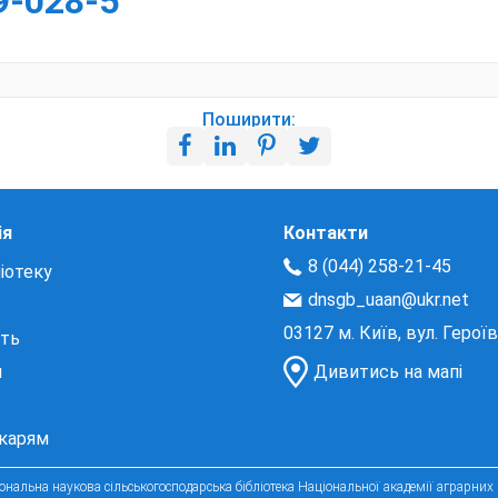
9-028-5
Поширити:
ія
Контакти
8 (044) 258-21-45
іотеку
dnsgb_uaan@ukr.net
03127 м. Київ, вул. Герої
сть
и
Дивитись на мапі
екарям
нальна наукова сільськогосподарська бібліотека Національної академії аграрних