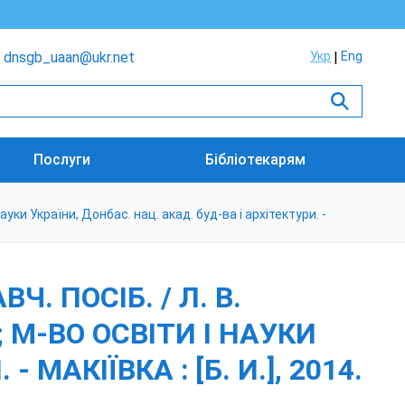
dnsgb_uaan@ukr.net
Укр
Eng
Послуги
Бібліотекарям
науки України, Донбас. нац. акад. буд-ва і архітектури. -
. ПОСІБ. / Л. В.
 ; М-ВО ОСВІТИ І НАУКИ
МАКІЇВКА : [Б. И.], 2014.