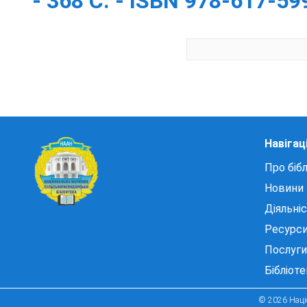
- 368 С. - ISBN 978-617-59
Навігац
Про бібл
Новини
Діяльні
Ресурс
Послуги
Бібліот
© 2026 Націо