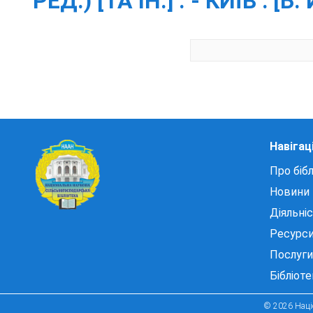
РЕД.) [ТА ІН.] . - КИЇВ : [Б
Навігац
Про бібл
Новини
Діяльні
Ресурс
Послуги
Бібліот
© 2026 Націо