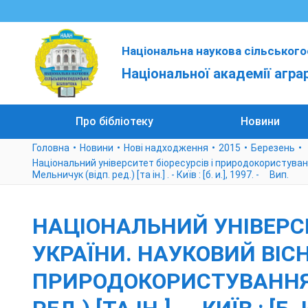
Національна наукова сільського
Національної академії агра
Про бібліотеку
Новини
Головна
Новини
Нові надходження
2015
Березень
Національний університет біоресурсів і природокористування
Мельничук (відп. ред.) [та ін.] . - Київ : [б. и.], 1997. - Вип.
НАЦІОНАЛЬНИЙ УНІВЕРС
УКРАЇНИ. НАУКОВИЙ ВІС
ПРИРОДОКОРИСТУВАННЯ УК