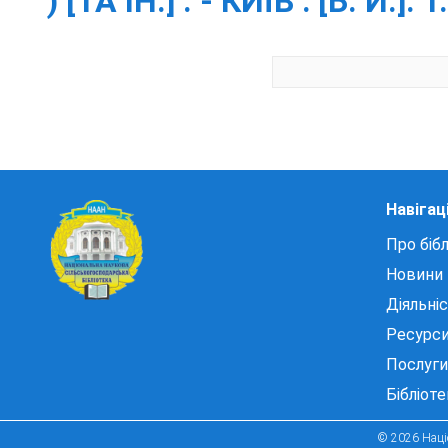
) [ТА ІН.] . - КИЇВ : [Б. И.]. Т
Навігац
Про бібл
Новини
Діяльні
Ресурс
Послуги
Бібліот
© 2026 Націо