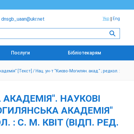
dnsgb_uaan@ukr.net
Укр
Eng
Послуги
Бібліотекарям
мія" [Текст] / Нац. ун-т "Києво-Могилян. акад." ; редкол. :
АКАДЕМІЯ". НАУКОВІ
ОГИЛЯНСЬКА АКАДЕМІЯ"
 : С. М. КВІТ (ВІДП. РЕД.