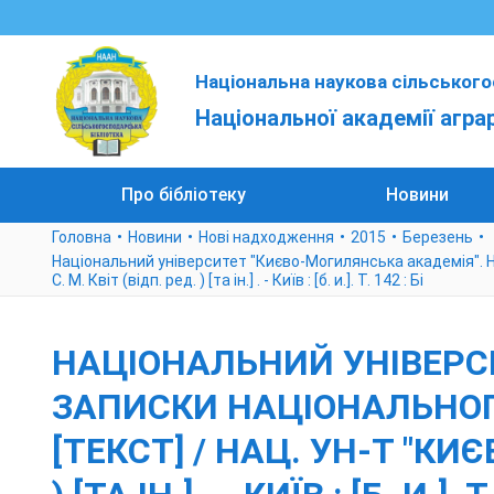
Національна наукова сільського
Національної академії агра
Про бібліотеку
Новини
Головна
Новини
Нові надходження
2015
Березень
Національний університет "Києво-Могилянська академія". Нау
С. М. Квіт (відп. ред. ) [та ін.] . - Київ : [б. и.]. Т. 142 : Бі
НАЦІОНАЛЬНИЙ УНІВЕРС
ЗАПИСКИ НАЦІОНАЛЬНОГ
[ТЕКСТ] / НАЦ. УН-Т "КИЄ