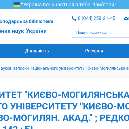
#Україна починається з тебе, пам’ятай!
8 (044) 258-21-45
сподарська бібліотека
рних наук України
Діяльність
Ресурси
кові записки Національного університету "Києво-Могилянська акаде
ИТЕТ "КИЄВО-МОГИЛЯНСЬКА 
О УНІВЕРСИТЕТУ "КИЄВО-М
ВО-МОГИЛЯН. АКАД." ; РЕДКОЛ.