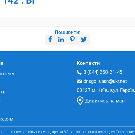
. 142 : БІ
Поширити:
ія
Контакти
8 (044) 258-21-45
іотеку
dnsgb_uaan@ukr.net
03127 м. Київ, вул. Герої
сть
и
Дивитись на мапі
екарям
нальна наукова сільськогосподарська бібліотека Національної академії аграрних