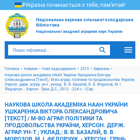
#Україна починається з тебе, пам’ятай!
Національна наукова сільськогосподарська
бібліотека
Національної академії аграрних наук України
Головна
Новини
Нові надходження
2015
Березень
Наукова школа академіка НААН України Ушкаренка Віктора
Олександровича [Текст] / М-во аграр. політики та продовольства України,
Херсон. держ. аграр. ун-т ; уклад.: В. В. Базалій, В. В. Морозов, М. І.
Федорчук. - Херсон : Грінь Д.С., 2013. - 224 с. - (Сер.:
НАУКОВА ШКОЛА АКАДЕМІКА НААН УКРАЇНИ
УШКАРЕНКА ВІКТОРА ОЛЕКСАНДРОВИЧА
[ТЕКСТ] / М-ВО АГРАР. ПОЛІТИКИ ТА
ПРОДОВОЛЬСТВА УКРАЇНИ, ХЕРСОН. ДЕРЖ.
АГРАР. УН-Т ; УКЛАД.: В. В. БАЗАЛІЙ, В. В.
МОРОЗОВ, М. І. ФЕДОРЧУК. - ХЕРСОН : ГРІНЬ