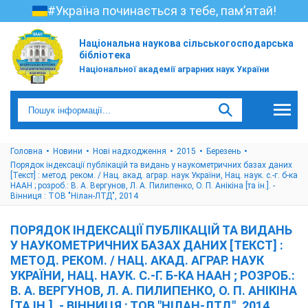
#Україна починається з тебе, пам’ятай!
Національна наукова сільськогосподарська
бібліотека
Національної академії аграрних наук України
Головна
Новини
Нові надходження
2015
Березень
Порядок індексації публікацій та видань у наукометричних базах даних
[Текст] : метод. реком. / Нац. акад. аграр. наук України, Нац. наук. с.-г. б-ка
НААН ; розроб.: В. А. Вергунов, Л. А. Пилипенко, О. П. Анікіна [та ін.]. -
Вінниця : ТОВ "Нілан-ЛТД", 2014
ПОРЯДОК ІНДЕКСАЦІЇ ПУБЛІКАЦІЙ ТА ВИДАНЬ
У НАУКОМЕТРИЧНИХ БАЗАХ ДАНИХ [ТЕКСТ] :
МЕТОД. РЕКОМ. / НАЦ. АКАД. АГРАР. НАУК
УКРАЇНИ, НАЦ. НАУК. С.-Г. Б-КА НААН ; РОЗРОБ.:
В. А. ВЕРГУНОВ, Л. А. ПИЛИПЕНКО, О. П. АНІКІНА
[ТА ІН.]. - ВІННИЦЯ : ТОВ "НІЛАН-ЛТД", 2014