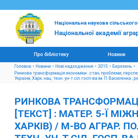
Національна наукова сільського
Національної академії агра
Про бібліотеку
Новини
Головна
Новини
Нові надходження
2015
Березень
Ринкова трансформація економіки : стан, проблеми, перспектив
України, Харк. нац. техн. ун-т сіл. госп-ва ім. П. Василенка ; ре
РИНКОВА ТРАНСФОРМАЦІ
[ТЕКСТ] : МАТЕР. 5-Ї МІЖН
ХАРКІВ) / М-ВО АГРАР. 