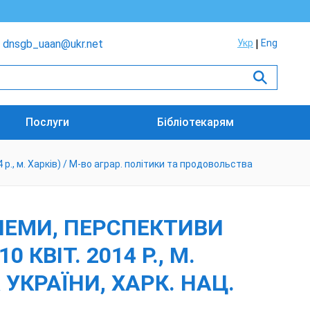
dnsgb_uaan@ukr.net
Укр
Eng
Послуги
Бібліотекарям
4 р., м. Харків) / М-во аграр. політики та продовольства
ЛЕМИ, ПЕРСПЕКТИВИ
0 КВІТ. 2014 Р., М.
 УКРАЇНИ, ХАРК. НАЦ.