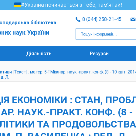
#Україна починається з тебе, пам’ятай!
8 (044) 258-21-45
сподарська бібліотека
рних наук України
Діяльність
Ресурси
и [Текст] : матер. 5-ї Міжнар. наук.-практ. конф. (8 - 10 квіт. 201
д. Л.
Я ЕКОНОМІКИ : СТАН, ПРОБ
АР. НАУК.-ПРАКТ. КОНФ. (8 - 1
ПОЛІТИКИ ТА ПРОДОВОЛЬСТВА