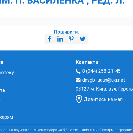
ІМ. П. ВАСИЛЕНКА ; РЕД. Л.
Поширити:
ія
Контакти
8 (044) 258-21-45
іотеку
dnsgb_uaan@ukr.net
03127 м. Київ, вул. Герої
сть
и
Дивитись на мапі
екарям
нальна наукова сільськогосподарська бібліотека Національної академії аграрних