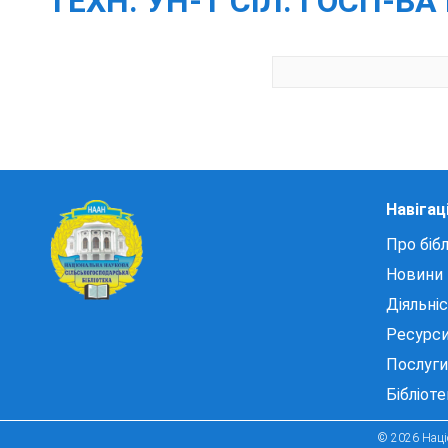
ТЕХН. УН-Т СІЛ. ГОСП-ВА 
Навігац
Про бібл
Новини
Діяльні
Ресурс
Послуги
Бібліот
© 2026 Націо