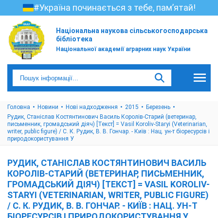
#Україна починається з тебе, пам’ятай!
Національна наукова сільськогосподарська
бібліотека
Національної академії аграрних наук України
Головна
Новини
Нові надходження
2015
Березень
Рудик, Станіслав Костянтинович Василь Королів-Старий (ветеринар,
письменник, громадський діяч) [Текст] = Vasil Koroliv-Staryi (Veterinarian,
writer, public figure) / С. К. Рудик, В. В. Гончар. - Київ : Нац. ун-т біоресурсів і
природокористування У
РУДИК, СТАНІСЛАВ КОСТЯНТИНОВИЧ ВАСИЛЬ
КОРОЛІВ-СТАРИЙ (ВЕТЕРИНАР, ПИСЬМЕННИК,
ГРОМАДСЬКИЙ ДІЯЧ) [ТЕКСТ] = VASIL KOROLIV-
STARYI (VETERINARIAN, WRITER, PUBLIC FIGURE)
/ С. К. РУДИК, В. В. ГОНЧАР. - КИЇВ : НАЦ. УН-Т
БІОРЕСУРСІВ І ПРИРОДОКОРИСТУВАННЯ У