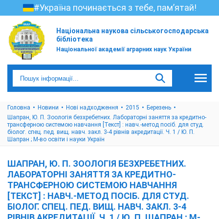
#Україна починається з тебе, пам’ятай!
Національна наукова сільськогосподарська
бібліотека
Національної академії аграрних наук України
Головна
Новини
Нові надходження
2015
Березень
Шапран, Ю. П. Зоологія безхребетних. Лабораторні заняття за кредитно-
трансферною системою навчання [Текст] : навч.-метод посіб. для студ.
біолог. спец. пед. вищ. навч. закл. 3-4 рівнів акредитації. Ч. 1 / Ю. П.
Шапран ; М-во освіти і науки Україн
ШАПРАН, Ю. П. ЗООЛОГІЯ БЕЗХРЕБЕТНИХ.
ЛАБОРАТОРНІ ЗАНЯТТЯ ЗА КРЕДИТНО-
ТРАНСФЕРНОЮ СИСТЕМОЮ НАВЧАННЯ
[ТЕКСТ] : НАВЧ.-МЕТОД ПОСІБ. ДЛЯ СТУД.
БІОЛОГ. СПЕЦ. ПЕД. ВИЩ. НАВЧ. ЗАКЛ. 3-4
РІВНІВ АКРЕДИТАЦІЇ. Ч. 1 / Ю. П. ШАПРАН ; М-