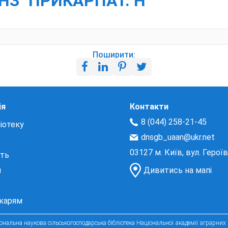
ВНЗ "ПРИКАРПАТ. Н
Поширити:
ія
Контакти
8 (044) 258-21-45
іотеку
dnsgb_uaan@ukr.net
03127 м. Київ, вул. Герої
сть
и
Дивитись на мапі
екарям
нальна наукова сільськогосподарська бібліотека Національної академії аграрних