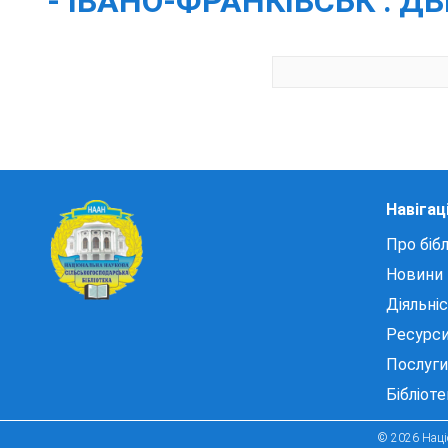
- ІВАНО-ФРАНКІВСЬК : Д
Навігац
Про бібл
Новини
Діяльні
Ресурс
Послуги
Бібліот
© 2026 Націо