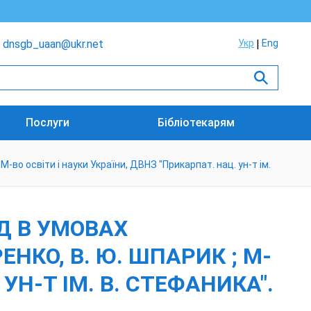
dnsgb_uaan@ukr.net
Укр
Eng
Послуги
Бібліотекарям
; М-во освіти і науки України, ДВНЗ "Прикарпат. нац. ун-т ім.
ІД В УМОВАХ
РЕНКО, В. Ю. ШПАРИК ; М-
УН-Т ІМ. В. СТЕФАНИКА".