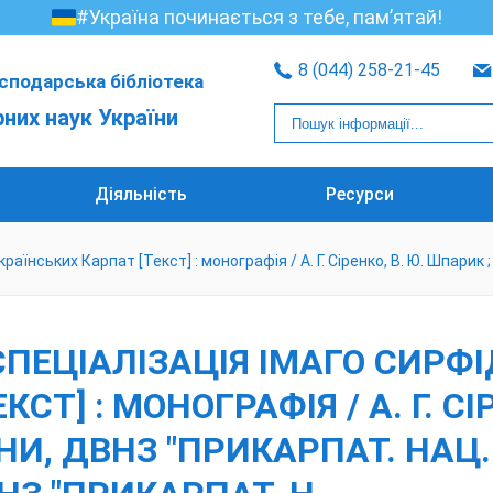
#Україна починається з тебе, пам’ятай!
8 (044) 258-21-45
сподарська бібліотека
рних наук України
Діяльність
Ресурси
країнських Карпат [Текст] : монографія / А. Г. Сіренко, В. Ю. Шпарик 
А СПЕЦІАЛІЗАЦІЯ ІМАГО СИРФ
СТ] : МОНОГРАФІЯ / А. Г. СІ
НИ, ДВНЗ "ПРИКАРПАТ. НАЦ. 