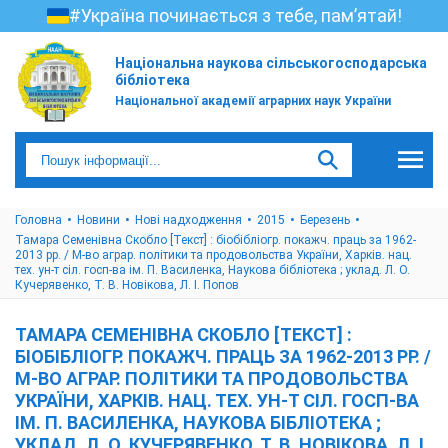
#Україна починається з тебе, пам’ятай!
Національна наукова сільськогосподарська
бібліотека
Національної академії аграрних наук України
Головна
Новини
Нові надходження
2015
Березень
Тамара Семенівна Скобло [Текст] : біобібліогр. покажч. праць за 1962-
2013 рр. / М-во аграр. політики та продовольства України, Харків. нац.
тех. ун-т сіл. госп-ва ім. П. Василенка, Наукова бібліотека ; уклад. Л. О.
Кучерявенко, Т. В. Новікова, Л. І. Попов
ТАМАРА СЕМЕНІВНА СКОБЛО [ТЕКСТ] :
БІОБІБЛІОГР. ПОКАЖЧ. ПРАЦЬ ЗА 1962-2013 РР. /
М-ВО АГРАР. ПОЛІТИКИ ТА ПРОДОВОЛЬСТВА
УКРАЇНИ, ХАРКІВ. НАЦ. ТЕХ. УН-Т СІЛ. ГОСП-ВА
ІМ. П. ВАСИЛЕНКА, НАУКОВА БІБЛІОТЕКА ;
УКЛАД. Л. О. КУЧЕРЯВЕНКО, Т. В. НОВІКОВА, Л. І.