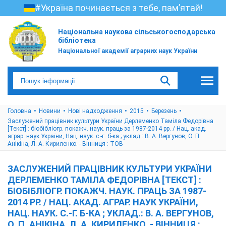
#Україна починається з тебе, пам’ятай!
Національна наукова сільськогосподарська
бібліотека
Національної академії аграрних наук України
Головна
Новини
Нові надходження
2015
Березень
Заслужений працівник культури України Дерлеменко Таміла Федорівна
[Текст] : біобібліогр. покажч. наук. праць за 1987-2014 рр. / Нац. акад.
аграр. наук України, Нац. наук. с.-г. б-ка ; уклад.: В. А. Вергунов, О. П.
Анікіна, Л. А. Кириленко. - Вінниця : ТОВ
ЗАСЛУЖЕНИЙ ПРАЦІВНИК КУЛЬТУРИ УКРАЇНИ
ДЕРЛЕМЕНКО ТАМІЛА ФЕДОРІВНА [ТЕКСТ] :
БІОБІБЛІОГР. ПОКАЖЧ. НАУК. ПРАЦЬ ЗА 1987-
2014 РР. / НАЦ. АКАД. АГРАР. НАУК УКРАЇНИ,
НАЦ. НАУК. С.-Г. Б-КА ; УКЛАД.: В. А. ВЕРГУНОВ,
О. П. АНІКІНА, Л. А. КИРИЛЕНКО. - ВІННИЦЯ :