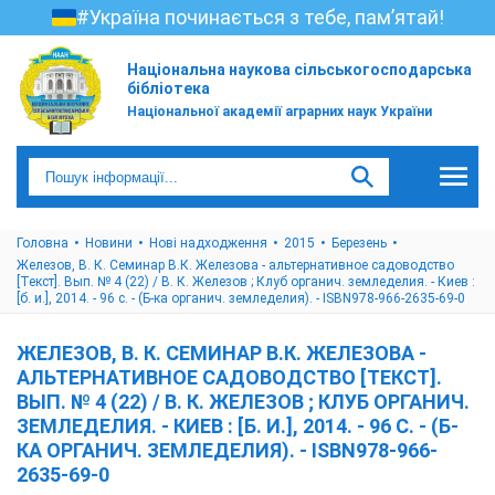
#Україна починається з тебе, пам’ятай!
Національна наукова сільськогосподарська
бібліотека
Національної академії аграрних наук України
Головна
Новини
Нові надходження
2015
Березень
Железов, В. К. Семинар В.К. Железова - альтернативное садоводство
[Текст]. Вып. № 4 (22) / В. К. Железов ; Клуб органич. земледелия. - Киев :
[б. и.], 2014. - 96 с. - (Б-ка органич. земледелия). - ISBN978-966-2635-69-0
ЖЕЛЕЗОВ, В. К. СЕМИНАР В.К. ЖЕЛЕЗОВА -
АЛЬТЕРНАТИВНОЕ САДОВОДСТВО [ТЕКСТ].
ВЫП. № 4 (22) / В. К. ЖЕЛЕЗОВ ; КЛУБ ОРГАНИЧ.
ЗЕМЛЕДЕЛИЯ. - КИЕВ : [Б. И.], 2014. - 96 С. - (Б-
КА ОРГАНИЧ. ЗЕМЛЕДЕЛИЯ). - ISBN978-966-
2635-69-0