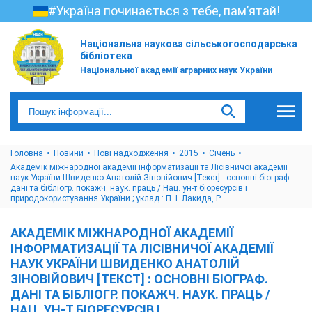
#Україна починається з тебе, пам’ятай!
Національна наукова сільськогосподарська
бібліотека
Національної академії аграрних наук України
Головна
Новини
Нові надходження
2015
Cічень
Академік міжнародної академії інформатизації та Лісівничої академії
наук України Швиденко Анатолій Зіновійович [Текст] : основні біограф.
дані та бібліогр. покажч. наук. праць / Нац. ун-т біоресурсів і
природокористування України ; уклад.: П. І. Лакида, Р
АКАДЕМІК МІЖНАРОДНОЇ АКАДЕМІЇ
ІНФОРМАТИЗАЦІЇ ТА ЛІСІВНИЧОЇ АКАДЕМІЇ
НАУК УКРАЇНИ ШВИДЕНКО АНАТОЛІЙ
ЗІНОВІЙОВИЧ [ТЕКСТ] : ОСНОВНІ БІОГРАФ.
ДАНІ ТА БІБЛІОГР. ПОКАЖЧ. НАУК. ПРАЦЬ /
НАЦ. УН-Т БІОРЕСУРСІВ І