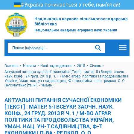
#Україна починається з тебе, пам’ятай!
Національна наукова сільськогосподарська
бібліотека
Національної академії аграрних наук України
Головна
Новини
Нові надходження
2015
Cічень
Актуальні питання сучасної економіки [Текст] : матер. 5-ї Всеукр. заочн.
наук. конф., 24 груд. 2013 р. Ч. 1 / М-во аграр. політики та продовольства
України, Уман. нац. ун-т садівництва, Ф-т економіки і п-ва ; редкол. О. О.
Непочатенко [та ін.]. - Умань :
АКТУАЛЬНІ ПИТАННЯ СУЧАСНОЇ ЕКОНОМІКИ
[ТЕКСТ] : МАТЕР. 5-Ї ВСЕУКР. ЗАОЧН. НАУК.
КОНФ., 24 ГРУД. 2013 Р. Ч. 1 / М-ВО АГРАР.
ПОЛІТИКИ ТА ПРОДОВОЛЬСТВА УКРАЇНИ,
УМАН. НАЦ. УН-Т САДІВНИЦТВА, Ф-Т
ЕКОНОМІКИ І П-ВА ; РЕДКОЛ. О. О.