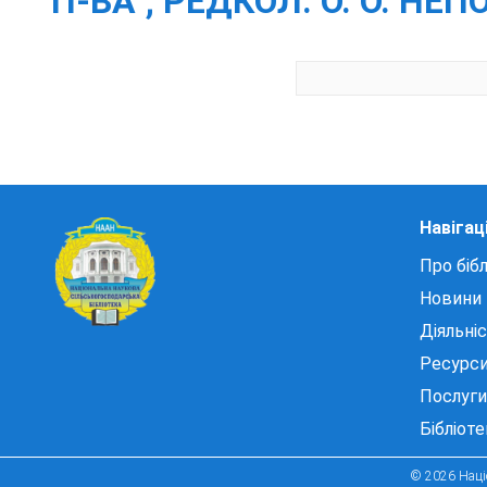
П-ВА ; РЕДКОЛ. О. О. НЕПО
Навігац
Про бібл
Новини
Діяльні
Ресурс
Послуги
Бібліот
© 2026 Націо