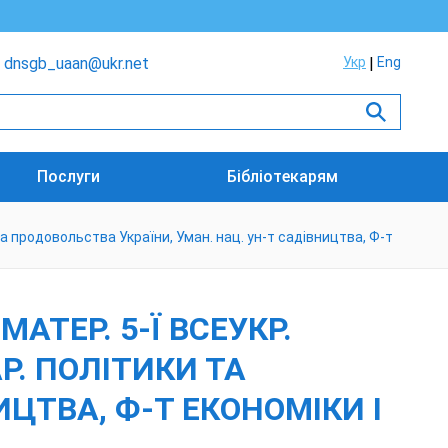
dnsgb_uaan@ukr.net
Укр
Eng
Послуги
Бібліотекарям
и та продовольства України, Уман. нац. ун-т садівництва, Ф-т
АТЕР. 5-Ї ВСЕУКР.
РАР. ПОЛІТИКИ ТА
ЦТВА, Ф-Т ЕКОНОМІКИ І