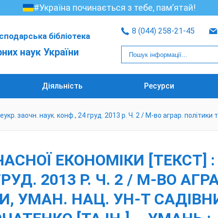
#Україна починається з тебе, пам’ятай!
8 (044) 258-21-45
сподарська бібліотека
рних наук України
Діяльність
Ресурси
укр. заочн. наук. конф., 24 груд. 2013 р. Ч. 2 / М-во аграр. політик
СНОЇ ЕКОНОМІКИ [ТЕКСТ] : М
РУД. 2013 Р. Ч. 2 / М-ВО АГ
, УМАН. НАЦ. УН-Т САДІВНИ