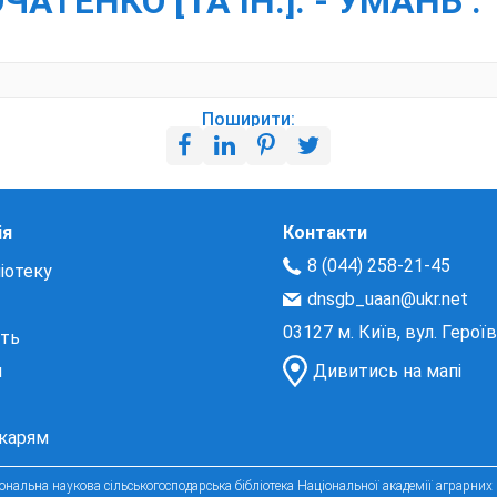
ЧАТЕНКО [ТА ІН.]. - УМАНЬ :
Поширити:
ія
Контакти
8 (044) 258-21-45
іотеку
dnsgb_uaan@ukr.net
03127 м. Київ, вул. Герої
сть
и
Дивитись на мапі
екарям
нальна наукова сільськогосподарська бібліотека Національної академії аграрних