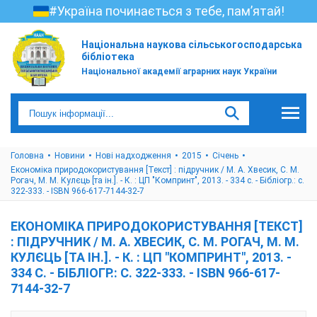
#Україна починається з тебе, пам’ятай!
Національна наукова сільськогосподарська
бібліотека
Національної академії аграрних наук України
Головна
Новини
Нові надходження
2015
Cічень
Економіка природокористування [Текст] : підручник / М. А. Хвесик, С. М.
Рогач, М. М. Кулєць [та ін.]. - К. : ЦП "Компринт", 2013. - 334 с. - Бібліогр.: с.
322-333. - ISBN 966-617-7144-32-7
ЕКОНОМІКА ПРИРОДОКОРИСТУВАННЯ [ТЕКСТ]
: ПІДРУЧНИК / М. А. ХВЕСИК, С. М. РОГАЧ, М. М.
КУЛЄЦЬ [ТА ІН.]. - К. : ЦП "КОМПРИНТ", 2013. -
334 С. - БІБЛІОГР.: С. 322-333. - ISBN 966-617-
7144-32-7