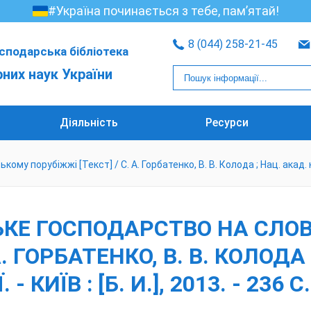
#Україна починається з тебе, пам’ятай!
8 (044) 258-21-45
сподарська бібліотека
рних наук України
Діяльність
Ресурси
 порубіжжі [Текст] / С. А. Горбатенко, В. В. Колода ; Нац. акад. наук У
ЬСЬКЕ ГОСПОДАРСТВО НА СЛ
А. ГОРБАТЕНКО, В. В. КОЛОДА
 КИЇВ : [Б. И.], 2013. - 236 С.