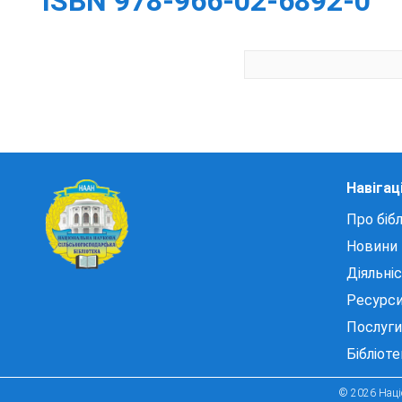
ISBN 978-966-02-6892-0
Навігац
Про бібл
Новини
Діяльні
Ресурс
Послуги
Бібліот
© 2026 Націо