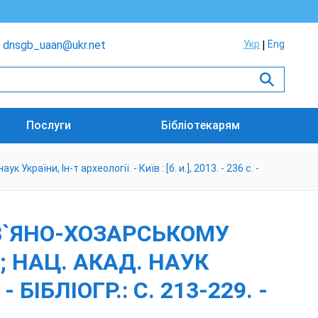
dnsgb_uaan@ukr.net
Укр
Eng
Послуги
Бібліотекарям
країни, Ін-т археології. - Київ : [б. и.], 2013. - 236 с. -
ОВ`ЯНО-ХОЗАРСЬКОМУ
 ; НАЦ. АКАД. НАУК
 - БІБЛІОГР.: С. 213-229. -