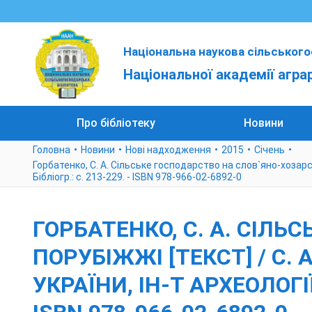
Національна наукова сільського
Національної академії агра
Про бібліотеку
Новини
Головна
Новини
Нові надходження
2015
Cічень
Горбатенко, С. А. Сільське господарство на слов`яно-хозарському
Бібліогр.: с. 213-229. - ISBN 978-966-02-6892-0
ГОРБАТЕНКО, С. А. СІЛ
ПОРУБІЖЖІ [ТЕКСТ] / С. 
УКРАЇНИ, ІН-Т АРХЕОЛОГІЇ. -