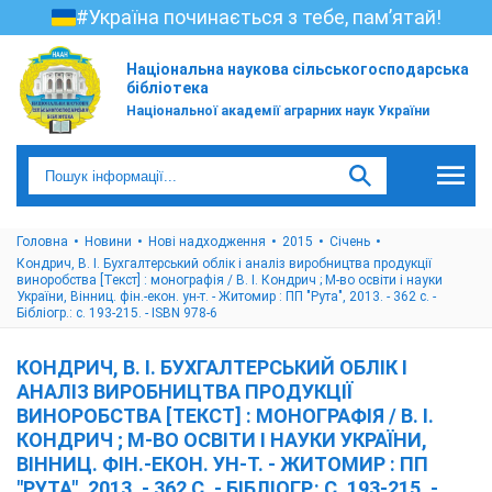
#Україна починається з тебе, пам’ятай!
Національна наукова сільськогосподарська
бібліотека
Національної академії аграрних наук України
Головна
Новини
Нові надходження
2015
Cічень
Кондрич, В. І. Бухгалтерський облік і аналіз виробництва продукції
виноробства [Текст] : монографія / В. І. Кондрич ; М-во освіти і науки
України, Вінниц. фін.-екон. ун-т. - Житомир : ПП "Рута", 2013. - 362 с. -
Бібліогр.: с. 193-215. - ISBN 978-6
КОНДРИЧ, В. І. БУХГАЛТЕРСЬКИЙ ОБЛІК І
АНАЛІЗ ВИРОБНИЦТВА ПРОДУКЦІЇ
ВИНОРОБСТВА [ТЕКСТ] : МОНОГРАФІЯ / В. І.
КОНДРИЧ ; М-ВО ОСВІТИ І НАУКИ УКРАЇНИ,
ВІННИЦ. ФІН.-ЕКОН. УН-Т. - ЖИТОМИР : ПП
"РУТА", 2013. - 362 С. - БІБЛІОГР.: С. 193-215. -