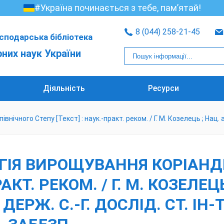
#Україна починається з тебе, пам’ятай!
8 (044) 258-21-45
сподарська бібліотека
рних наук України
Діяльність
Ресурси
ічного Степу [Текст] : наук.-практ. реком. / Г. М. Козелець ; Нац. ака
ЛОГІЯ ВИРОЩУВАННЯ КОРІАНД
АКТ. РЕКОМ. / Г. М. КОЗЕЛЕЦ
ДЕРЖ. С.-Г. ДОСЛІД. СТ. ІН