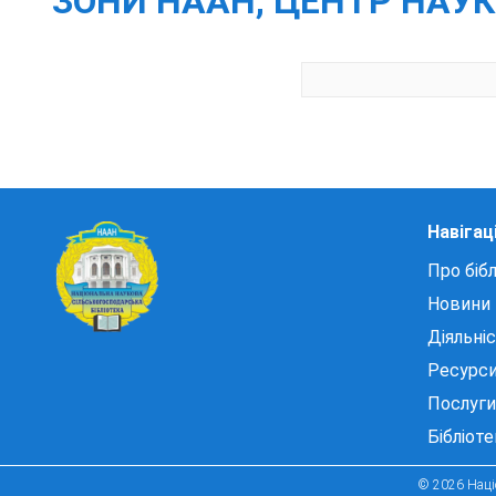
ЗОНИ НААН, ЦЕНТР НАУК
Навігац
Про бібл
Новини
Діяльні
Ресурс
Послуги
Бібліот
© 2026 Націо