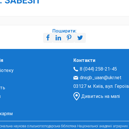
. ЗАБЕЗП
Поширити:
ія
Контакти
8 (044) 258-21-45
іотеку
dnsgb_uaan@ukr.net
03127 м. Київ, вул. Герої
сть
и
Дивитись на мапі
екарям
нальна наукова сільськогосподарська бібліотека Національної академії аграрних