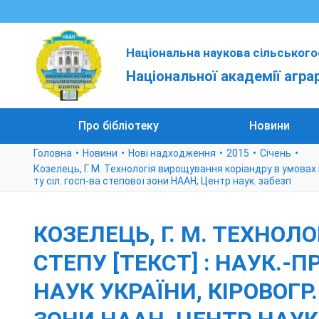
Національна наукова сільського
Національної академії агра
Про бібліотеку
Новини
Головна
Новини
Нові надходження
2015
Cічень
Козелець, Г. М. Технологія вирощування коріандру в умовах півн
ту сіл. госп-ва степової зони НААН, Центр наук. забезп
КОЗЕЛЕЦЬ, Г. М. ТЕХНО
СТЕПУ [ТЕКСТ] : НАУК.-ПР
НАУК УКРАЇНИ, КІРОВОГР. 