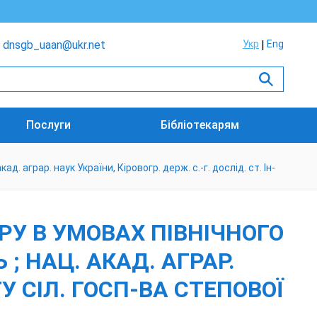
dnsgb_uaan@ukr.net
Укр
Eng
Послуги
Бібліотекарям
д. аграр. наук України, Кіровогр. держ. с.-г. дослід. ст. Ін-
РУ В УМОВАХ ПІВНІЧНОГО
Ь ; НАЦ. АКАД. АГРАР.
-ТУ СІЛ. ГОСП-ВА СТЕПОВОЇ