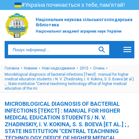
#Україна починається з тебе, пам’ятай!
Національна наукова сільськогосподарська
бібліотека
Національної академії аграрних наук України
Головна
Новини
Нові надходження
2015
Cічень
Microbilogical diagnosis of bacterial infections [Текст] : manual for higher
medical education students / N. V. Zhadinskiy, I. V. Kokina, S. S. Boeva [et al.]
; , State institution "Central teachning technology office of higher medical
education of the mi
MICROBILOGICAL DIAGNOSIS OF BACTERIAL
INFECTIONS [ТЕКСТ] : MANUAL FOR HIGHER
MEDICAL EDUCATION STUDENTS / N. V.
ZHADINSKIY, I. V. KOKINA, S. S. BOEVA [ET AL.] ; ,
STATE INSTITUTION "CENTRAL TEACHNING
TECHNOLOGY OFFICE OF HIGHER MEDICAL