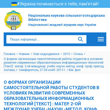
#Україна починається з тебе, пам’ятай!
Національна наукова сільськогосподарська
бібліотека
Національної академії аграрних наук України
Головна
Новини
Нові надходження
2015
Cічень
О формах организации самостоятельной работы студентов в условиях
развития современных образовательных информационных технологий
[Текст] : матер. 2-ой междунар. учебн.-научн.-метод. конф. проф.-препод.
состава, г. Симферополь, 27-28 нояб. 2013 г. / Юж. фил
О ФОРМАХ ОРГАНИЗАЦИИ
САМОСТОЯТЕЛЬНОЙ РАБОТЫ СТУДЕНТОВ В
УСЛОВИЯХ РАЗВИТИЯ СОВРЕМЕННЫХ
ОБРАЗОВАТЕЛЬНЫХ ИНФОРМАЦИОННЫХ
ТЕХНОЛОГИЙ [ТЕКСТ] : МАТЕР. 2-ОЙ
МЕЖДУНАР. УЧЕБН.-НАУЧН.-МЕТОД. КОНФ.