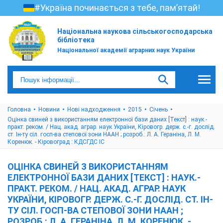
#Україна починається з тебе, пам’ятай!
Національна наукова сільськогосподарська
бібліотека
Національної академії аграрних наук України
Головна
Новини
Нові надходження
2015
Cічень
Оцінка свиней з використанням електронної бази даних [Текст] : наук.-
практ. реком. / Нац. акад. аграр. наук України, Кіровогр. держ. с.-г. дослід.
ст. Ін-ту сіл. госп-ва степової зони НААН ; розроб.: Л. А. Гераніна, Л. М.
Коренюк. - Кіровоград : КДСГДС ІС
ОЦІНКА СВИНЕЙ З ВИКОРИСТАННЯМ
ЕЛЕКТРОННОЇ БАЗИ ДАНИХ [ТЕКСТ] : НАУК.-
ПРАКТ. РЕКОМ. / НАЦ. АКАД. АГРАР. НАУК
УКРАЇНИ, КІРОВОГР. ДЕРЖ. С.-Г. ДОСЛІД. СТ. ІН-
ТУ СІЛ. ГОСП-ВА СТЕПОВОЇ ЗОНИ НААН ;
РОЗРОБ.: Л. А. ГЕРАНІНА, Л. М. КОРЕНЮК. -