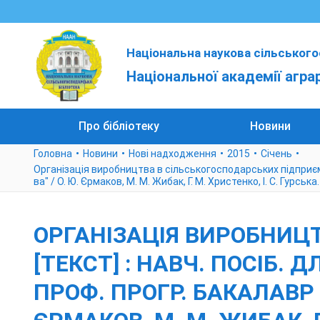
Національна наукова сільського
Національної академії агра
Про бібліотеку
Новини
Головна
Новини
Нові надходження
2015
Cічень
Організація виробництва в сільськогосподарських підприємства
ва" / О. Ю. Єрмаков, М. М. Жибак, Г. М. Христенко, І. С. Гурська.
ОРГАНІЗАЦІЯ ВИРОБНИЦ
[ТЕКСТ] : НАВЧ. ПОСІБ. Д
ПРОФ. ПРОГР. БАКАЛАВР З