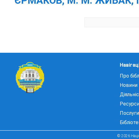
ЄРМАКОВ, М. М. ЖИБАК, Г.
Навігац
Про бібл
Новини
Діяльні
Ресурс
Послуги
Бібліот
© 2026 Націо