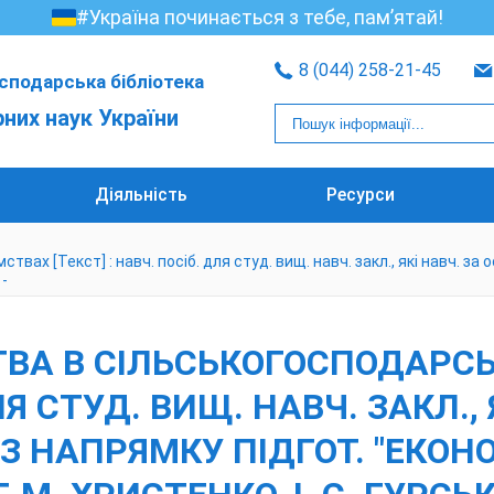
#Україна починається з тебе, пам’ятай!
8 (044) 258-21-45
сподарська бібліотека
рних наук України
Діяльність
Ресурси
х [Текст] : навч. посіб. для студ. вищ. навч. закл., які навч. за о
 -
ТВА В СІЛЬСЬКОГОСПОДАРС
ЛЯ СТУД. ВИЩ. НАВЧ. ЗАКЛ., 
 НАПРЯМКУ ПІДГОТ. "ЕКОНОМ