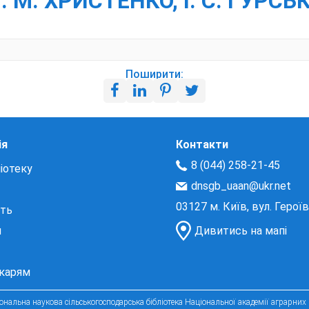
 М. ХРИСТЕНКО, І. С. ГУРСЬК
Поширити:
ія
Контакти
8 (044) 258-21-45
іотеку
dnsgb_uaan@ukr.net
03127 м. Київ, вул. Герої
сть
и
Дивитись на мапі
екарям
нальна наукова сільськогосподарська бібліотека Національної академії аграрних