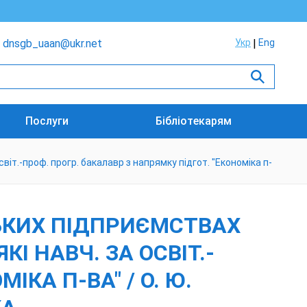
dnsgb_uaan@ukr.net
Укр
Eng
Послуги
Бібліотекарям
світ.-проф. прогр. бакалавр з напрямку підгот. "Економіка п-
ЬКИХ ПІДПРИЄМСТВАХ
ЯКІ НАВЧ. ЗА ОСВІТ.-
ІКА П-ВА" / О. Ю.