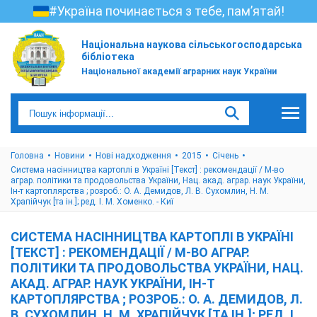
#Україна починається з тебе, пам’ятай!
Національна наукова сільськогосподарська
бібліотека
Національної академії аграрних наук України
Головна
Новини
Нові надходження
2015
Cічень
Система насінництва картоплі в Україні [Текст] : рекомендації / М-во
аграр. політики та продовольства України, Нац. акад. аграр. наук України,
Ін-т картоплярства ; розроб.: О. А. Демидов, Л. В. Сухомлин, Н. М.
Храпійчук [та ін.]; ред. І. М. Хоменко. - Киї
СИСТЕМА НАСІННИЦТВА КАРТОПЛІ В УКРАЇНІ
[ТЕКСТ] : РЕКОМЕНДАЦІЇ / М-ВО АГРАР.
ПОЛІТИКИ ТА ПРОДОВОЛЬСТВА УКРАЇНИ, НАЦ.
АКАД. АГРАР. НАУК УКРАЇНИ, ІН-Т
КАРТОПЛЯРСТВА ; РОЗРОБ.: О. А. ДЕМИДОВ, Л.
В. СУХОМЛИН, Н. М. ХРАПІЙЧУК [ТА ІН.]; РЕД. І.