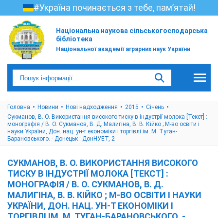
#Україна починається з тебе, пам’ятай!
Національна наукова сільськогосподарська
бібліотека
Національної академії аграрних наук України
Головна
Новини
Нові надходження
2015
Cічень
Сукманов, В. О. Використання високого тиску в індустрії молока [Текст] :
монографія / В. О. Сукманов, В. Д. Малигіна, В. В. Кійко ; М-во освіти і
науки України, Дон. нац. ун-т економіки і торгівлі ім. М. Туган-
Барановського. - Донецьк : ДонНУЕТ, 2
СУКМАНОВ, В. О. ВИКОРИСТАННЯ ВИСОКОГО
ТИСКУ В ІНДУСТРІЇ МОЛОКА [ТЕКСТ] :
МОНОГРАФІЯ / В. О. СУКМАНОВ, В. Д.
МАЛИГІНА, В. В. КІЙКО ; М-ВО ОСВІТИ І НАУКИ
УКРАЇНИ, ДОН. НАЦ. УН-Т ЕКОНОМІКИ І
ТОРГІВЛІ ІМ. М. ТУГАН-БАРАНОВСЬКОГО. -