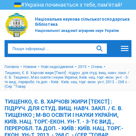
#Україна починається з тебе, пам’ятай!
Національна наукова сільськогосподарська
бібліотека
Національної академії аграрних наук України
Головна
Новини
Нові надходження
2015
Cічень
Тищенко, Є. В. Харчові жири [Текст] : підруч. для студ. вищ. навч. закл. /
Є. В. Тищенко ; М-во освіти і науки України, Київ. нац. торг.-екон. ун-т. - 3-
тє вид., переробл. та доп. - Київ : Київ. нац. торг.-екон. ун-т, 2013. - 268 с. -
(Сер. "Товар
ТИЩЕНКО, Є. В. ХАРЧОВІ ЖИРИ [ТЕКСТ] :
ПІДРУЧ. ДЛЯ СТУД. ВИЩ. НАВЧ. ЗАКЛ. / Є. В.
ТИЩЕНКО ; М-ВО ОСВІТИ І НАУКИ УКРАЇНИ,
КИЇВ. НАЦ. ТОРГ.-ЕКОН. УН-Т. - 3-ТЄ ВИД.,
ПЕРЕРОБЛ. ТА ДОП. - КИЇВ : КИЇВ. НАЦ. ТОРГ.-
ЕКОН. УН-Т, 2013. - 268 С. - (СЕР. "ТОВАР