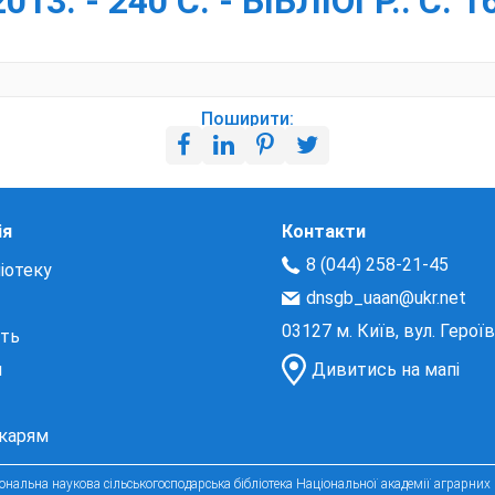
13. - 240 С. - БІБЛІОГР.: С. 1
Поширити:
ія
Контакти
8 (044) 258-21-45
іотеку
dnsgb_uaan@ukr.net
03127 м. Київ, вул. Герої
сть
и
Дивитись на мапі
екарям
нальна наукова сільськогосподарська бібліотека Національної академії аграрних