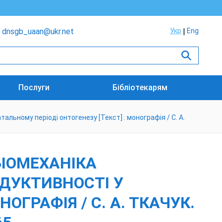
dnsgb_uaan@ukr.net
Укр
Eng
Послуги
Бібліотекарям
альному періоді онтогенезу [Текст] : монографія / С. А.
БІОМЕХАНІКА
ДУКТИВНОСТІ У
ОГРАФІЯ / С. А. ТКАЧУК.