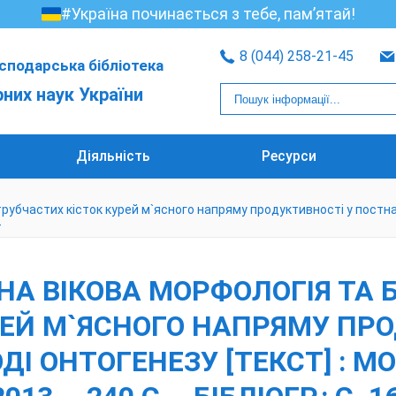
#Україна починається з тебе, пам’ятай!
8 (044) 258-21-45
сподарська бібліотека
рних наук України
Діяльність
Ресурси
 трубчастих кісток курей м`ясного напряму продуктивності у постнат
-
ЬНА ВІКОВА МОРФОЛОГІЯ ТА 
РЕЙ М`ЯСНОГО НАПРЯМУ ПРО
 ОНТОГЕНЕЗУ [ТЕКСТ] : МОН