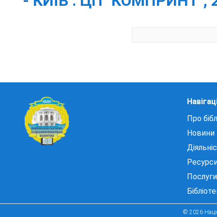
- КИЇВ : ЦП "КОМПРИНТ", 20
Навігац
Про бібл
Новини
Діяльні
Ресурс
Послуги
Бібліот
© 2026 Націо