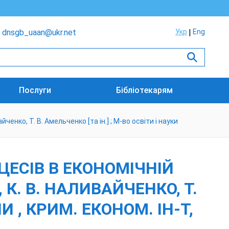
dnsgb_uaan@ukr.net
Укр
Eng
Послуги
Бібліотекарям
енко, Т. В. Амельченко [та ін.] ; М-во освіти і науки
ЕСІВ В ЕКОНОМІЧНІЙ
 К. В. НАЛИВАЙЧЕНКО, Т.
И , КРИМ. ЕКОНОМ. ІН-Т,