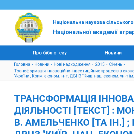
Національна наукова сільського
Національної академії агра
Про бібліотеку
Новини
Головна
Новини
Нові надходження
2015
Cічень
Трансформація інноваційно-інвестиційних процесів в економічн
України , Крим. економ. ін-т, ДВНЗ "Київ. нац. економ. ун-т ім
ТРАНСФОРМАЦІЯ ІННОВА
ДІЯЛЬНОСТІ [ТЕКСТ] : МО
В. АМЕЛЬЧЕНКО [ТА ІН.] ;