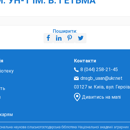
. УН-Т ІМ. В. ГЕТЬМА
Поширити:
ія
Контакти
8 (044) 258-21-45
іотеку
dnsgb_uaan@ukr.net
03127 м. Київ, вул. Герої
сть
и
Дивитись на мапі
екарям
нальна наукова сільськогосподарська бібліотека Національної академії аграрних