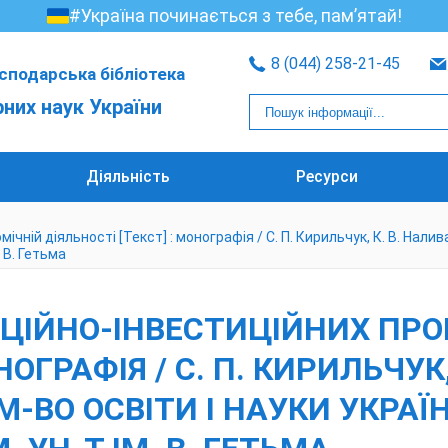
#Україна починається з тебе, пам’ятай!
8 (044) 258-21-45
сподарська бібліотека
рних наук України
Діяльність
Ресурси
ій діяльності [Текст] : монографія / С. П. Кирильчук, К. В. Наливайч
. В. Гетьма
ЦІЙНО-ІНВЕСТИЦІЙНИХ ПРОЦ
НОГРАФІЯ / С. П. КИРИЛЬЧУК,
 М-ВО ОСВІТИ І НАУКИ УКРАЇН