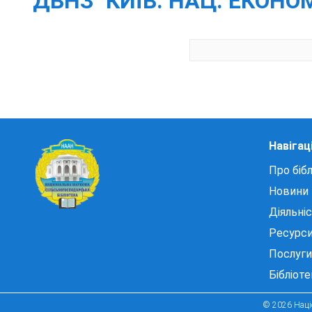
ДВНЗ "КИЇВ. НАЦ. ЕКОНОМ
Навігац
Про бібл
Новини
Діяльні
Ресурс
Послуги
Бібліот
© 2026 Націо